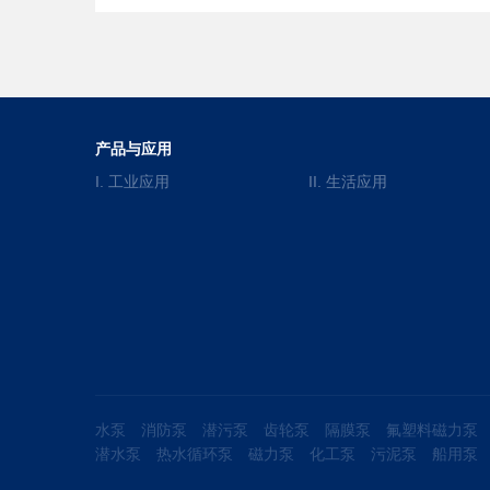
产品与应用
I. 工业应用
II. 生活应用
水泵
消防泵
潜污泵
齿轮泵
隔膜泵
氟塑料磁力泵
潜水泵
热水循环泵
磁力泵
化工泵
污泥泵
船用泵