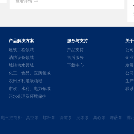
查看详情
产品解决方案
服务与支持
关于
建筑工程领域
产品支持
公司
消防设备领域
售后服务
企业
城镇供水领域
下载中心
发展
化工、食品、医药领域
公司
农田水利灌溉领域
生产
市政、水利、电力领域
联系
污水处理及环境保护
电气控制柜
真空泵
螺杆泵
管道泵
泥浆泵
离心泵
屏蔽泵
排