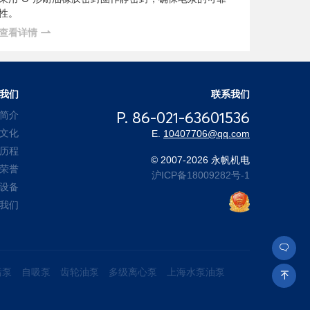
性。
查看详情
我们
联系我们
P. 86-021-63601536
简介
文化
E.
10407706@qq.com
历程
© 2007-2026 永帆机电
荣誉
沪ICP备18009282号-1
设备
我们

污泵
自吸泵
齿轮油泵
多级离心泵
上海水泵油泵
