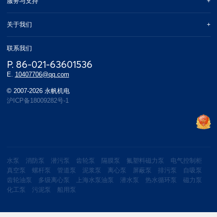
服务与支持
关于我们
联系我们
P. 86-021-63601536
E.
10407706@qq.com
© 2007-2026 永帆机电
沪ICP备18009282号-1
水泵
消防泵
潜污泵
齿轮泵
隔膜泵
氟塑料磁力泵
电气控制柜
真空泵
螺杆泵
管道泵
泥浆泵
离心泵
屏蔽泵
排污泵
自吸泵
齿轮油泵
多级离心泵
上海水泵油泵
潜水泵
热水循环泵
磁力泵
化工泵
污泥泵
船用泵